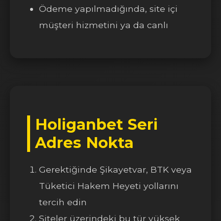
Ödeme yapılmadığında, site içi
müşteri hizmetini ya da canlı
Holiganbet Seri
Adres Nokta
Gerektiğinde Şikayetvar, BTK veya
Tüketici Hakem Heyeti yollarını
tercih edin
Siteler üzerindeki bu tür yüksek