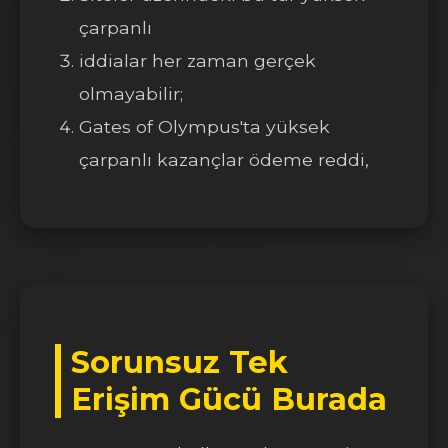
çarpanlı
iddialar her zaman gerçek
olmayabilir;
Gates of Olympus'ta yüksek
çarpanlı kazançlar ödeme reddi,
Sorunsuz Tek
Erişim Gücü Burada