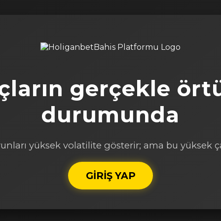
çların gerçekle ört
durumunda
yunları yüksek volatilite gösterir; ama bu yüksek ç
GİRİŞ YAP