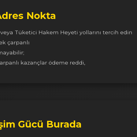
Adres Nokta
veya Tüketici Hakem Heyeti yollarını tercih edin
ek çarpanlı
ayabilir;
arpanlı kazançlar ödeme reddi,
işim Gücü Burada