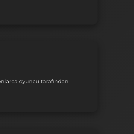
onlarca oyuncu tarafından