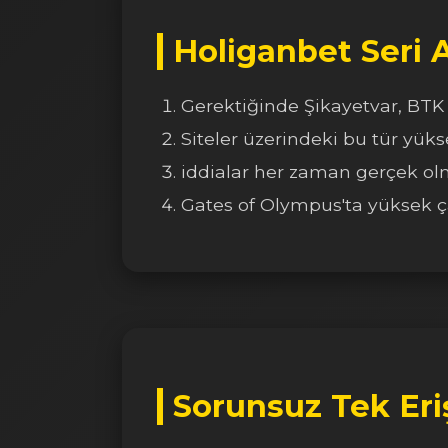
Holiganbet Seri 
Gerektiğinde Şikayetvar, BTK 
Siteler üzerindeki bu tür yüks
iddialar her zaman gerçek olm
Gates of Olympus'ta yüksek ç
Sorunsuz Tek Er